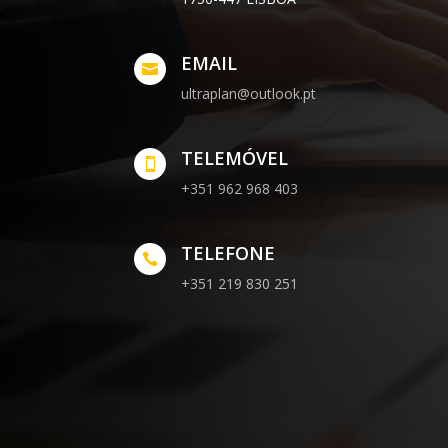
EMAIL

ultraplan@outlook.pt
TELEMÓVEL

+351 962 968 403
TELEFONE

+351 219 830 251