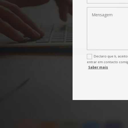
Declaro que li, acei
entrar em contacto comig
Saber mais